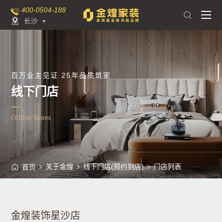
400-0504-188

长沙

百万业主见证 25年品质筑家
线下门店
Offline Stores
关于金煌
线下门店(预约到店)
门店列表
首页
金煌装饰星沙店