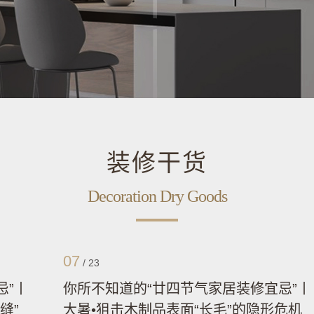
装修干货
Decoration Dry Goods
07
/
23
忌”丨
你所不知道的“廿四节气家居装修宜忌”丨
缝”
大暑•狙击木制品表面“长毛”的隐形危机