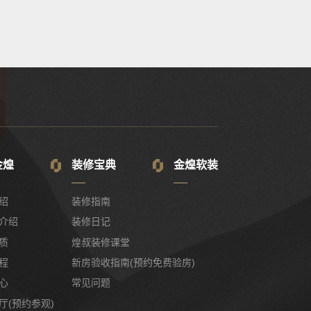
金煌
装修宝典
金煌软装
绍
装修指南
介绍
装修日记
质
煌叔装修课堂
程
新房验收指南(预约免费验房)
心
常见问题
厅(预约参观)