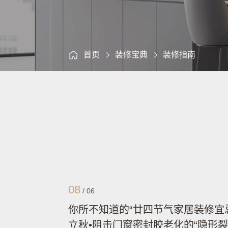
首页
装修宝典
装修指南
08
/
06
你所不知道的“廿四节气家居装修宜
立秋•阻击门窗密封胶老化的“隐形裂