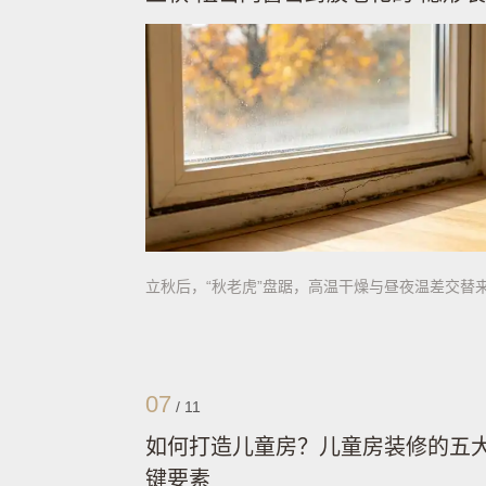
立秋后，“秋老虎”盘踞，高温干燥与昼夜温差交替
07
/
11
如何打造儿童房？儿童房装修的五
键要素