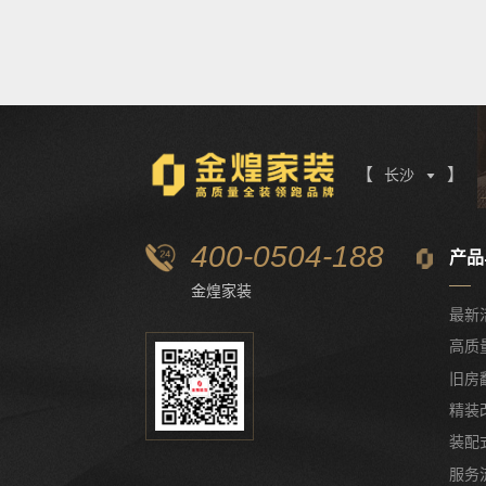
【
】
长沙

400-0504-188
产品
金煌家装
最新
高质
旧房
精装
装配
服务