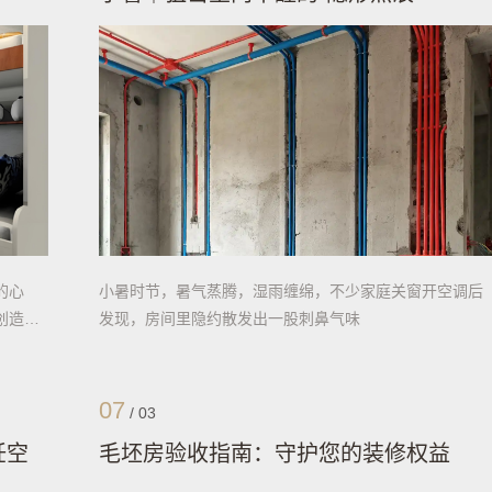
的心
小暑时节，暑气蒸腾，湿雨缠绵，不少家庭关窗开空调后
创造
发现，房间里隐约散发出一股刺鼻气味
07
/
03
饪空
毛坯房验收指南：守护您的装修权益