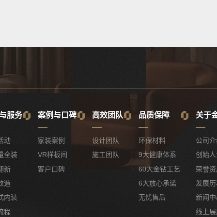
与服务
案例与口碑
高效团队
品质保障
关于
活动
家装案例
设计团队
环保材料
公司介
量全装
VR样板间
施工团队
9大健康体系
创始人
翻新
客户口碑
60大金钻工艺
荣誉资
改造
6大放心承诺
发展历
式内装
无忧售后
新闻中
流程
线上展