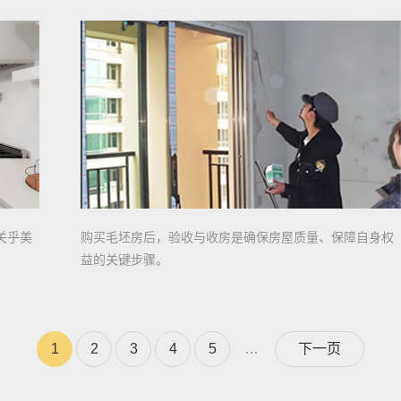
关乎美
购买毛坯房后，验收与收房是确保房屋质量、保障自身权
益的关键步骤。
1
2
3
4
5
…
下一页