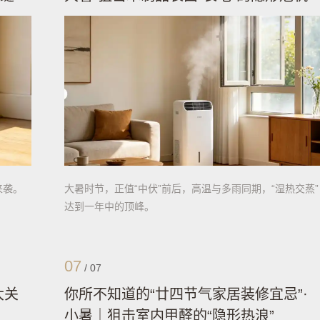
来袭。
大暑时节，正值“中伏”前后，高温与多雨同期，“湿热交蒸”
达到一年中的顶峰。
07
/
07
大关
你所不知道的“廿四节气家居装修宜忌”·
小暑｜狙击室内甲醛的“隐形热浪”