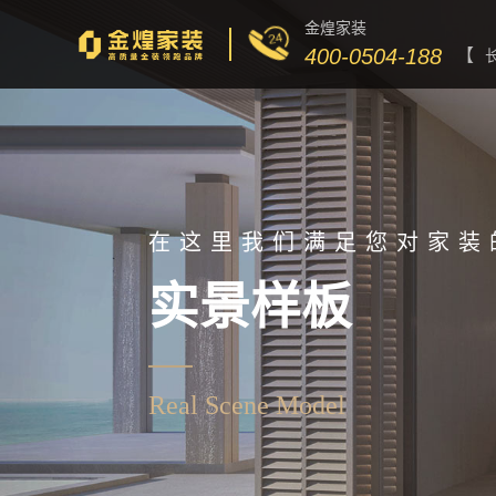
金煌家装
400-0504-188
【
在这里我们满足您对家装
实景样板
Real Scene Model