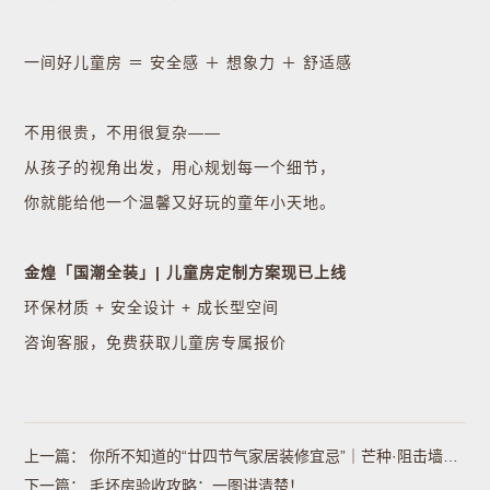
一间好儿童房 ＝ 安全感 ＋ 想象力 ＋ 舒适感
不用很贵，不用很复杂——
从孩子的视角出发，用心规划每一个细节，
你就能给他一个温馨又好玩的童年小天地。
金煌「国潮全装」| 儿童房定制方案现已上线
环保材质 + 安全设计 + 成长型空间
咨询客服，免费获取儿童房专属报价
上一篇：
你所不知道的“廿四节气家居装修宜忌”｜芒种·阻击墙面鼓包的“湿热炸弹”
下一篇：
毛坯房验收攻略：一图讲清楚！