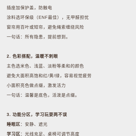
插座加保护盖，防触电
涂料选环保级（ENF最佳），无甲醛担忧
窗帘用百叶或短帘，避免绳索缠绕风险
一句话：所有隐患，提前想到。
2. 色彩搭配，温暖不刺眼
主色选米色、浅蓝、淡粉等柔和的颜色
避免大面积高饱和红/黄/绿，容易视觉疲劳
小面积亮色做点缀，激发活力
一句话：温馨是底色，活泼是点缀。
3. 功能分区，学习玩耍两不误
睡眠区
：安静、遮光
学习区
：光线充足、桌椅可调节高度