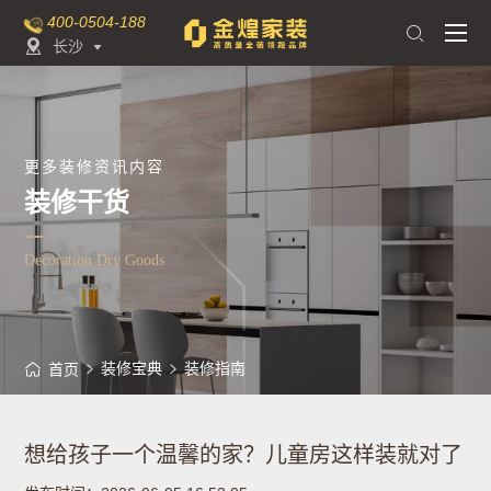
400-0504-188

长沙

更多装修资讯内容
装修干货
Decoration Dry Goods
装修宝典
装修指南
首页
想给孩子一个温馨的家？儿童房这样装就对了