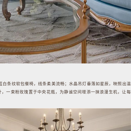
白条纹软包餐椅，线条柔美流畅；水晶吊灯垂落如星辰，映照出温
计，一束粉玫瑰置于中央花瓶，为静谧空间增添一抹浪漫生机，让每