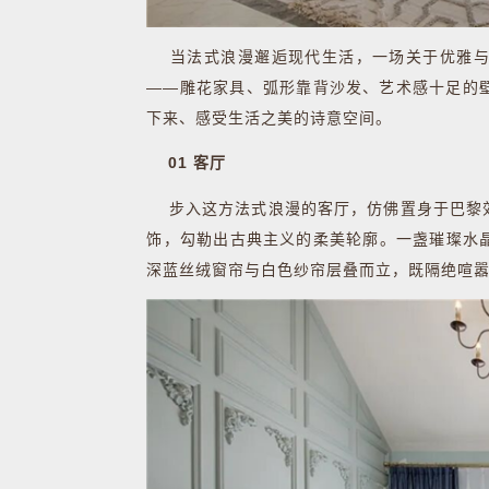
当法式浪漫邂逅现代生活，一场关于优雅与
——雕花家具、弧形靠背沙发、艺术感十足的
下来、感受生活之美的诗意空间。
01 客厅
步入这方法式浪漫的客厅，仿佛置身于巴黎郊
饰，勾勒出古典主义的柔美轮廓。一盏璀璨水
深蓝丝绒窗帘与白色纱帘层叠而立，既隔绝喧