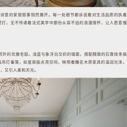
诗意的家居叙事悄然展开。每一处细节都诉说着对生活品质的执着
壁灯，无不传递着法式美学中那份从容不迫的浪漫情怀，让人愿意慢
外的优雅宅邸。浅蓝与象牙白交织的墙面，搭配精致的石膏线条装
晶吊灯垂落，如星辰般点亮空间，映照着雕花木质家具的温润光泽。
嚣，又引入柔和天光。