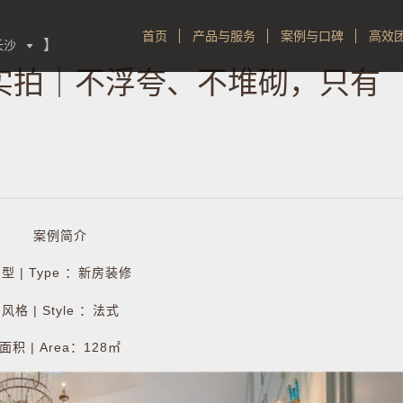
首页
产品与服务
案例与口碑
高效
】
长沙

室实拍｜不浮夸、不堆砌，只有
案例简介
型 | Type ：新房装修
风格 | Style ：法式
面积 | Area：128㎡