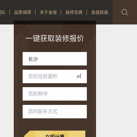

团队
品质保障
关于金煌
装修宝典
金煌软装
一键获取装修报价
㎡